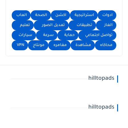
ادوات
استراتيجية
اكشن
الصحة
العاب
الغاز
تطبيقات
تعديل الصور
تعليم
تواصل اجتماعي
حماية
سرعة
سيارات
محاكاه
مشاهدة
مغامره
مونتاج
VPN
hilltopads
hilltopads