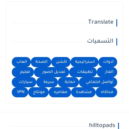
Translate
التسميات
ادوات
استراتيجية
اكشن
الصحة
العاب
الغاز
تطبيقات
تعديل الصور
تعليم
تواصل اجتماعي
حماية
سرعة
سيارات
محاكاه
مشاهدة
مغامره
مونتاج
VPN
hilltopads