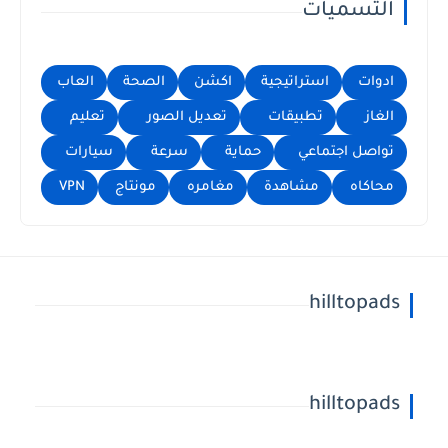
التسميات
ادوات
استراتيجية
اكشن
الصحة
العاب
الغاز
تطبيقات
تعديل الصور
تعليم
تواصل اجتماعي
حماية
سرعة
سيارات
محاكاه
مشاهدة
مغامره
مونتاج
VPN
hilltopads
hilltopads