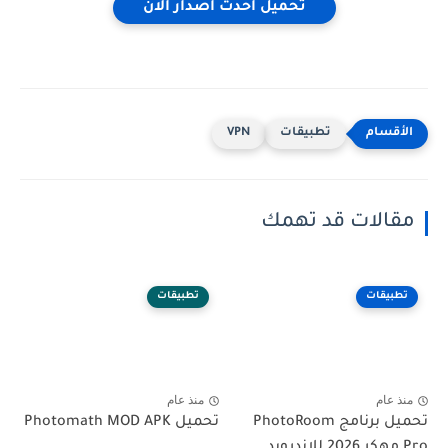
تحميل احدث اصدار الان
تطبيقات
VPN
مقالات قد تهمك
تطبيقات
تطبيقات
منذ عام
منذ عام
تحميل برنامج PhotoRoom
تحميل Photomath MOD APK