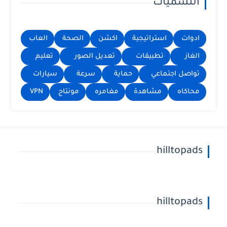
التسميات
ادوات
استراتيجية
اكشن
الصحة
العاب
الغاز
تطبيقات
تعديل الصور
تعليم
تواصل اجتماعي
حماية
سرعة
سيارات
محاكاه
مشاهدة
مغامره
مونتاج
VPN
hilltopads
hilltopads