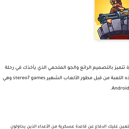
راتيجية مثيرة تتميز بالتصميم الرائع والجو الملحمي الذي يأخذك في رحلة
إلى عالم Steampunk الفريد من نوعه. تم تطوير هذه اللعبة من قبل مطور الألعاب الشهير stereo7 games وهي
 في عالم خيالي حيث يتعين عليك الدفاع عن قاعدة عسكرية من الأعداء الذين يحاولون