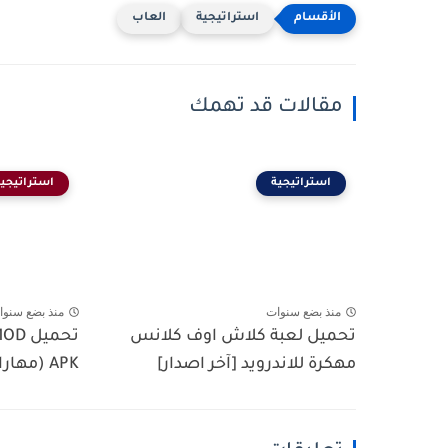
استراتيجية
العاب
مقالات قد تهمك
استراتيجية
استراتيجية
منذ بضع سنوات
منذ بضع سنوا
تحميل لعبة كلاش اوف كلانس
تحميل
مهكرة للاندرويد [آخر اصدار]
APK (مهارات غير محدودة، ضرر...