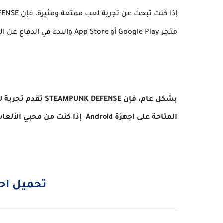
متجر Google Play أو App Store والبدء في الدفاع عن القاعدة والفوز في المعارك الملحمية ضد الأعداء.
بشكل عام، فإن ENSE
المتاحة على اجهزة Android إذا كنت من محبي الألعاب الاستراتيجية، فإننا نوصي بتجربة
تحميل اح